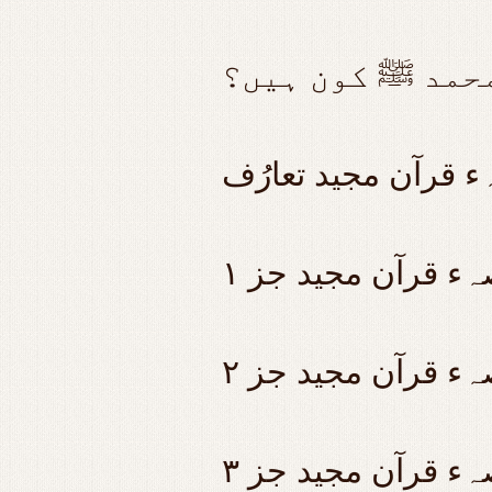
حمد ﷺ کون ہیں؟
 قرآن مجید تعارُف
صہء قرآن مجید جز
صہء قرآن مجید جز
صہء قرآن مجید جز