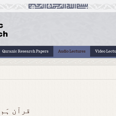
Quranic Research Papers
Audio Lectures
Video Lect
قرآن ہَم