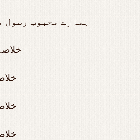
ہمارے محبوب رسول م
خلاصہء
۱ خلا
۲ خلا
۳ خلا